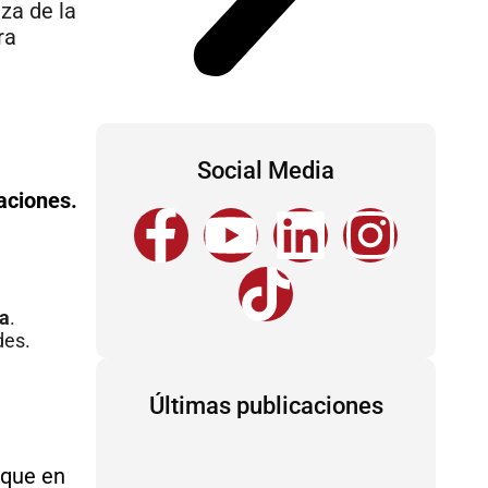
za de la
ra
Social Media
F
Y
T
L
I
caciones.
a
o
i
i
n
c
u
k
n
s
ia
.
des.
e
t
t
k
t
Últimas publicaciones
b
u
o
e
a
o
b
k
d
g
 que en