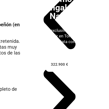
bungalow
Nalia
peñón (en
Vivienda exclusiva lista para
entrar a vivir en Torrevieja.
tretenida.
Entrega inmediata con todo
stas muy
incluido.
tos de las
322.900 €
pleto de