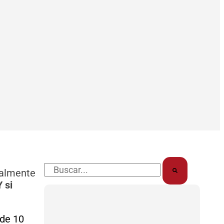
-
-
m
f
i
n
Buscar
ialmente
 si
de 10