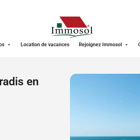
os
Location de vacances
Rejoignez Immosol
aradis en