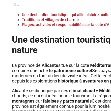
Une destination touristique qui allie histoire, cultu
Traditions et villages de charme
Plages, activités et responsabilités sur la côte d'A
Une destination touristiqu
nature
La province de
Alicante
situé sur la côte
Méditerra
combine une riche
le patrimoine culturel
Ses paysa
modernes en font un lieu de visite idéal. Cette encl
depuis les explorations
historique
à
aventures en p
Alicante se distingue par ses
climat chaud
y
Médit
chauds, ce qui est idéal pour le tourisme. La régi
montagnes
leur
falaises
y
parcs naturels
C'est don
province est également connue pour la luminosité