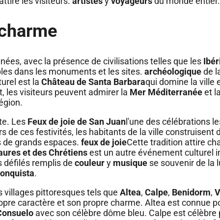
tire les visiteurs.
artistes
y
voyageurs
du monde entier.
e charme
nées, avec la présence de civilisations telles que les
Ibér
ibles dans les monuments et les sites.
archéologique
de l
urel est la
Château de Santa Barbara
qui domine la ville 
 les visiteurs peuvent admirer la
Mer Méditerranée
et la
région.
nte. Les
Feux de joie de San Juan
l'une des célébrations le
rs de ces festivités, les habitants de la ville construisent
ns de grands espaces.
feux de joie
Cette tradition attire c
ures et des Chrétiens
est un autre événement culturel i
 défilés remplis de
couleur
y
musique
se souvenir de la l
onquista
.
 villages pittoresques tels que
Altea
,
Calpe
,
Benidorm
,
V
opre caractère et son propre charme. Altea est connue p
 Consuelo
avec son célèbre dôme bleu. Calpe est célèbre 