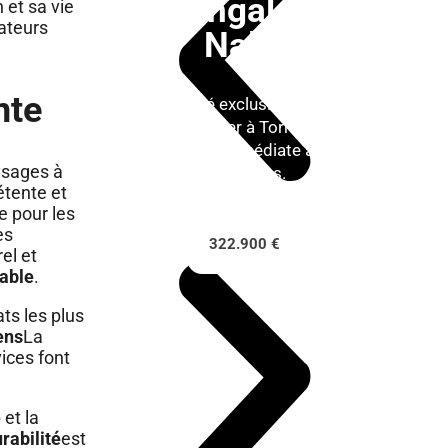
bungalow
 et sa vie
ateurs
Nalia
nte
Propriété exclusive prête à
emménager à Torrevieja.
Livraison immédiate avec
ysages à
tout inclus.
étente et
le pour les
es
322.900 €
el et
rable
.
ts les plus
ens
La
vices font
e
et la
urabilité
est