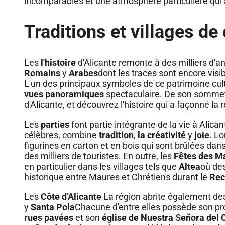
incomparables et une atmosphère particulière qui at
Traditions et villages d
Les
l'histoire
d'Alicante remonte à des milliers d'an
Romains
y
Arabes
dont les traces sont encore vis
L'un des principaux symboles de ce patrimoine cult
vues panoramiques
spectaculaire. De son sommet,
d'Alicante, et découvrez l'histoire qui a façonné la 
Les
parties
font partie intégrante de la vie à Alica
célèbres, combine
tradition
,
la créativité
y
joie
. Lo
figurines en carton et en bois qui sont brûlées da
des milliers de touristes. En outre, les
Fêtes des Ma
en particulier dans les villages tels que
Altea
où des
historique entre Maures et Chrétiens durant le
Rec
Les
Côte d'Alicante
La région abrite également des
y
Santa Pola
Chacune d'entre elles possède son pr
rues pavées
et son
église de Nuestra Señora del