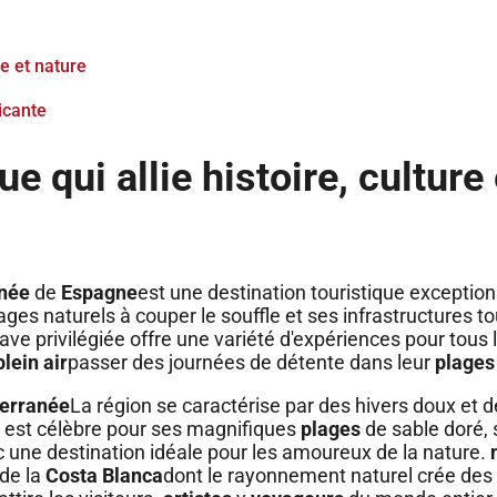
re et nature
licante
e qui allie histoire, culture 
née
de
Espagne
est une destination touristique exception
ges naturels à couper le souffle et ses infrastructures to
ave privilégiée offre une variété d'expériences pour tous 
lein air
passer des journées de détente dans leur
plages
erranée
La région se caractérise par des hivers doux et d
on est célèbre pour ses magnifiques
plages
de sable doré,
c une destination idéale pour les amoureux de la nature.
 de la
Costa Blanca
dont le rayonnement naturel crée de