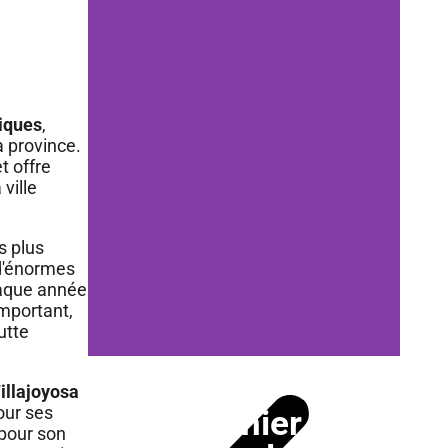
iques
,
a province.
et offre
 ville
s plus
 d'énormes
haque année
mportant,
utte
illajoyosa
our ses
Dernier
pour son