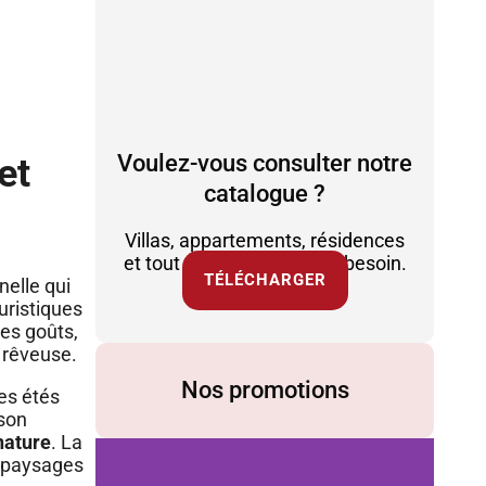
Voulez-vous consulter notre
et
catalogue ?
Villas, appartements, résidences
et tout ce dont vous avez besoin.
TÉLÉCHARGER
nelle qui
uristiques
les goûts,
rêveuse.
Nos promotions
es étés
 son
nature
. La
s paysages