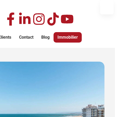
F
L
I
T
Y
a
i
n
i
o
Clients
Contact
Blog
Immobilier
c
n
s
k
u
e
k
t
t
t
b
e
a
o
u
o
d
g
k
b
o
i
r
e
k
n
a