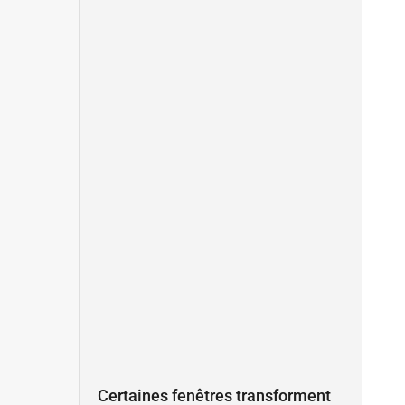
o
e
i
r
k
n
a
-
m
f
Certaines fenêtres transforment