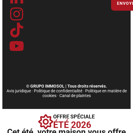
c
n
s
k
u
e
k
t
t
t
b
e
a
o
u
o
d
g
k
b
o
i
r
e
k
n
a
© GRUPO IMMOSOL | Tous droits réservés.
Avis juridique
·
Politique de confidentialité
·
Politique en matière de
-
-
m
cookies
·
Canal de plaintes
f
i
OFFRE SPÉCIALE
ÉTÉ 2026
n
Cet été, votre maison vous offre