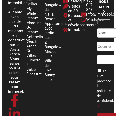
965
nous
Catalogue
immobilier
Bellas
Bungalow
047
Visites
parler
à
My
du
843
en 3D
?
Alicante
White
Nalia
info@immosol.
Bureaux
avec
Resort
Resort
WhatsApp
et
plus de
Marques
Appartement
développements
1 200
Golf
avec
Immobilier
maisons
Resort
jardin
en
Antonella
Luz
construction
Beach
2
sur la
Arena
Bungalow
Costa
Golf
Mirador
Blanca.
Villas
Hills
Vous
Lumière
Villa
venez
2
de
pour le
Balcon
luxe
J'ai
soleil,
Finestrat
Sunny
lu et
vous
Hills
j'accepte
restez
la
pour
politique
Immosol
.
F
L
I
T
Y
de
confidential
＋
a
i
n
i
o