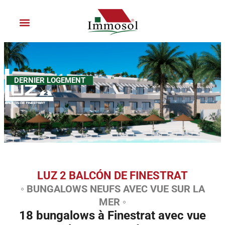
Aller
au
contenu
Location de vacances
Rejoignez Immosol
DERNIER LOGEMENT
LUZ 2 BALCÓN DE FINESTRAT
◦ BUNGALOWS NEUFS AVEC VUE SUR LA
MER ◦
18 bungalows à Finestrat avec vue