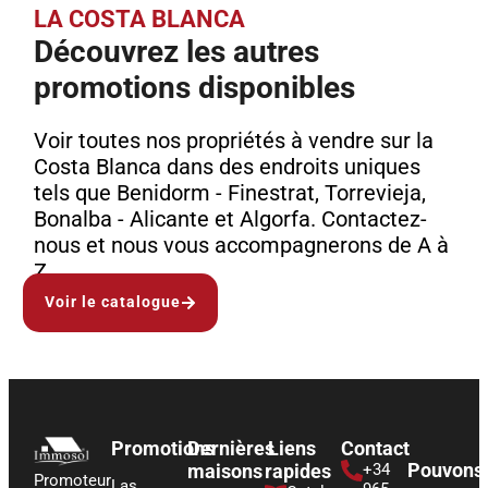
LA COSTA BLANCA
Découvrez les autres
promotions disponibles
Voir toutes nos propriétés à vendre sur la
Costa Blanca dans des endroits uniques
tels que Benidorm - Finestrat, Torrevieja,
Bonalba - Alicante et Algorfa. Contactez-
nous et nous vous accompagnerons de A à
Z.
Voir le catalogue
Promotions
Dernières
Liens
Contact
Pouvons
maisons
rapides
+34
Promoteur
Las