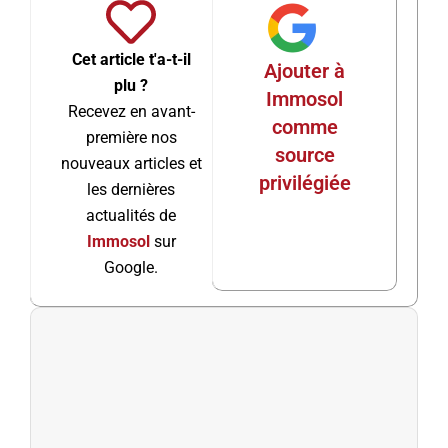
Cet article t'a-t-il
Ajouter à
plu ?
Immosol
Recevez en avant-
comme
première nos
source
nouveaux articles et
privilégiée
les dernières
actualités de
Immosol
sur
Google.
Préc
Suiv