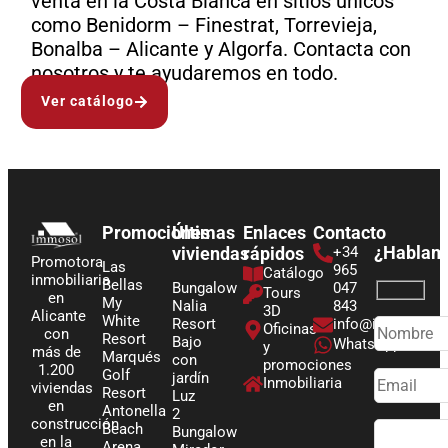
venta en la Costa Blanca en sitios únicos
como Benidorm – Finestrat, Torrevieja,
Bonalba – Alicante y Algorfa. Contacta con
nosotros y te ayudaremos en todo.
Ver catálogo
Promociones
Últimas
Enlaces
Contacto
¿Hablam
viviendas
rápidos
+34
Promotora
Las
965
Catálogo
inmobiliaria
Bellas
Bungalow
047
Tours
en
My
Nalia
843
3D
Alicante
White
Resort
info@immosol.
Oficinas
con
Resort
Bajo
WhatsApp
y
más de
Marqués
con
promociones
1.200
Golf
jardín
Inmobiliaria
viviendas
Resort
Luz
en
Antonella
2
construcción
Beach
Bungalow
en la
Arena