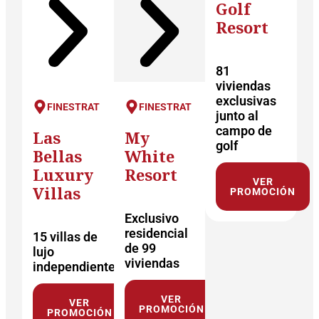
Golf
Resort
81
viviendas
exclusivas
FINESTRAT
FINESTRAT
junto al
campo de
Las
My
golf
Bellas
White
Luxury
Resort
VER
Villas
PROMOCIÓN
Exclusivo
residencial
15 villas de
de 99
lujo
viviendas
independientes
VER
VER
PROMOCIÓN
PROMOCIÓN