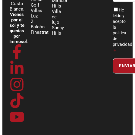
Mirador
Costa
Golf
Hills
Blanca.
He
Villas
Villa
Vienes
Luz
leído y
de
por el
2
acepto
lujo
sol y te
Balcón
la
Sunny
quedas
Finestrat
Hills
política
por
de
Immosol
.
privacidad
F
L
I
T
Y
＋
a
i
n
i
o
c
n
s
k
u
e
k
t
t
t
b
e
a
o
u
o
d
g
k
b