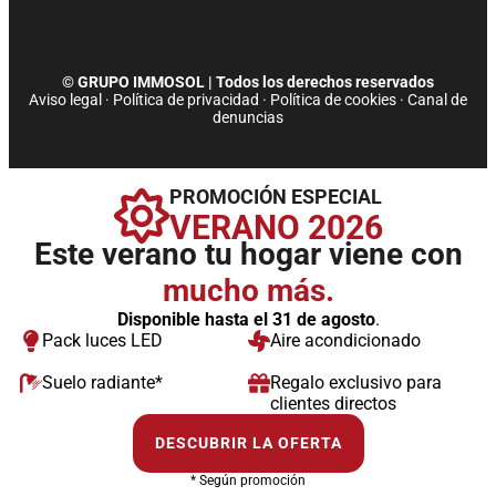
o
i
r
e
k
n
a
© GRUPO IMMOSOL | Todos los derechos reservados
Aviso legal
·
Política de privacidad
·
Política de cookies
·
Canal de
-
-
m
denuncias
f
i
PROMOCIÓN ESPECIAL
VERANO 2026
n
Este verano tu hogar viene con
mucho más.
Disponible hasta el 31 de agosto
.
Pack luces LED
Aire acondicionado
Suelo radiante*
Regalo exclusivo para
clientes directos
DESCUBRIR LA OFERTA
* Según promoción