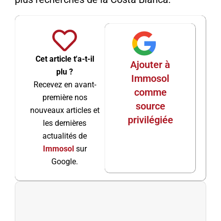
Cet article t'a-t-il
Ajouter à
plu ?
Immosol
Recevez en avant-
comme
première nos
source
nouveaux articles et
privilégiée
les dernières
actualités de
Immosol
sur
Google.
Préc
Suiv