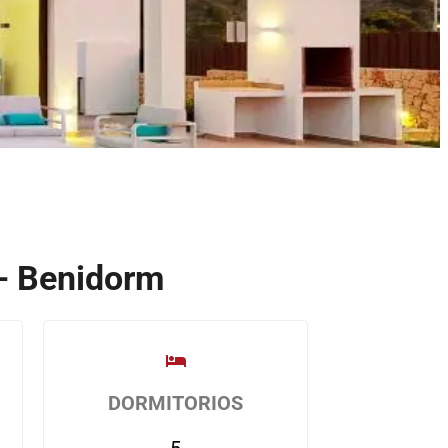
-
-
m
f
i
n
 - Benidorm
DORMITORIOS