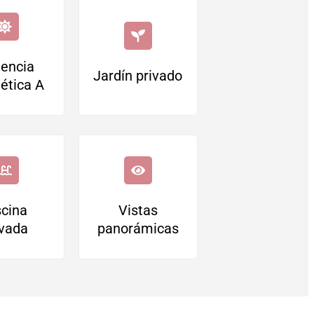
iencia
Jardín privado
ética A
scina
Vistas
ivada
panorámicas