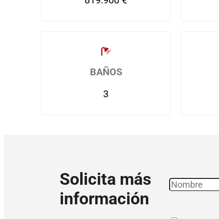
819.900 €
BAÑOS
3
Solicita más
información