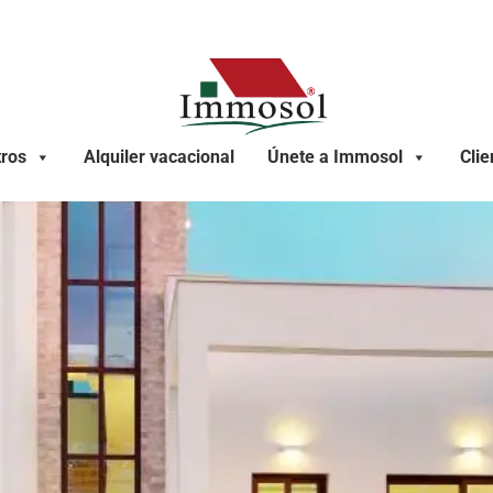
ros
Alquiler vacacional
Únete a Immosol
Clie