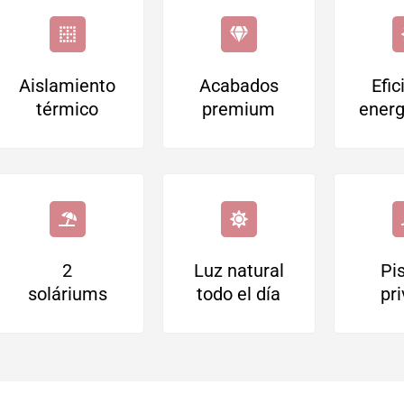
Aislamiento
Acabados
Efic
térmico
premium
energ
2
Luz natural
Pi
soláriums
todo el día
pr