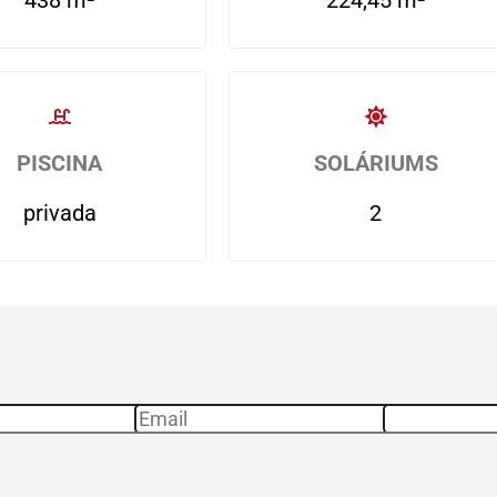
438 m²
224,45 m²
PISCINA
SOLÁRIUMS
privada
2