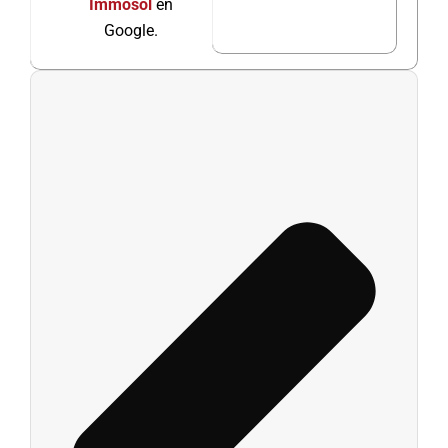
Immosol
en
Google.
Ant