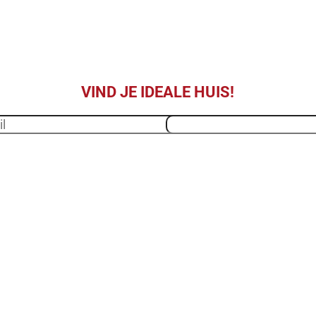
in Alicante
een vastgoedontwikkelaar in Alicante die gespecial
ningen aan de Costa Blanca. Ontdek onze ontwi
exclusieve locaties zoals Finestrat of Torrevieja.
VIND JE IDEALE HUIS!