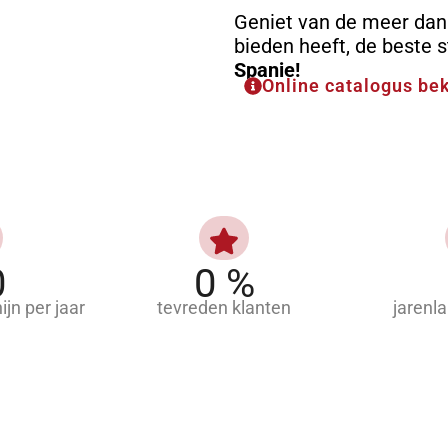
Geniet van de meer dan 
bieden heeft, de beste 
Spanje!
Online catalogus be
0
0
%
jn per jaar
tevreden klanten
jarenl