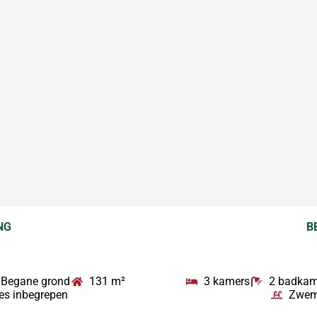
NG
B
Begane grond
131 m²
3 kamers
2 badkam
les inbegrepen
Zwe