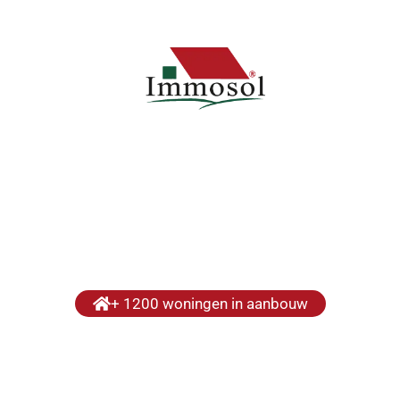
Vakantieverhuur
Sluit je aan bij Immosol
Klan
+ 1200 woningen in aanbouw
ojectontwikkel