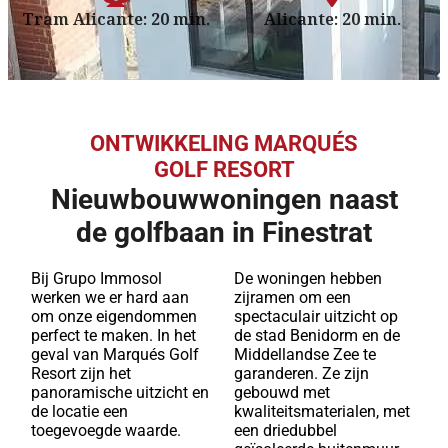
Tram Alicante: 20 min.
Alicante: 20 min.
ONTWIKKELING MARQUÉS
GOLF RESORT
Nieuwbouwwoningen naast
de golfbaan in Finestrat
Bij Grupo Immosol
De woningen hebben
werken we er hard aan
zijramen om een
om onze eigendommen
spectaculair uitzicht op
perfect te maken. In het
de stad Benidorm en de
geval van Marqués Golf
Middellandse Zee te
Resort zijn het
garanderen. Ze zijn
panoramische uitzicht en
gebouwd met
de locatie een
kwaliteitsmaterialen, met
toegevoegde waarde.
een driedubbel