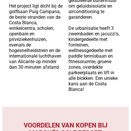
geïsoleerde buitenmuur
Het project ligt dicht bij de
om geluidsisolatie en
golfbaan Puig Campana,
airconditioning te
de beste stranden van de
garanderen.
Costa Blanca,
winkelcentra, scholen,
De urbanisatie heeft 3
openbare en
zwembaden en jacuzzi's,
privéziekenhuizen,
kindergedeelte met
evenals de
fonteinen,
hogesnelheidstrein en de
wellnessgedeelte met
internationale luchthaven
paddle tennisbaan en
van Alicante op minder
fitnessruimte, groene
dan 30 minuten afstand.
zones, overdekte
parkeerplaats en lift in
alle blokken. Een unieke
kans aan de Costa
Blanca!
VOORDELEN VAN KOPEN BIJ