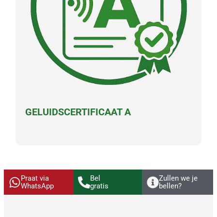
GELUIDSCERTIFICAAT A
Praat via
Bel
Zullen we je
WhatsApp
gratis
bellen?