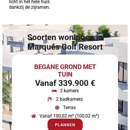
licht in het hele huis
dankzij de zijramen.
Soorten woningen in
Marqués Golf Resort
BEGANE GROND MET
TUIN
Vanaf 339.900 €
2 kamers
2 badkamers
Terras
Vanaf 100,02 m² (100,02 m²)
PLANNEN