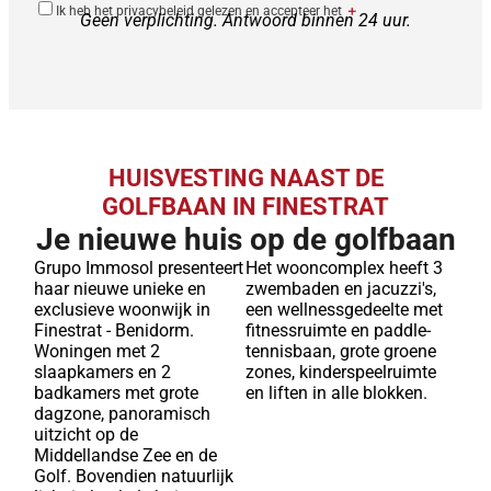
Ik heb het privacybeleid gelezen en accepteer het
＋
Geen verplichting. Antwoord binnen 24 uur.
HUISVESTING NAAST DE
GOLFBAAN IN FINESTRAT
Je nieuwe huis op de golfbaan
Grupo Immosol presenteert
Het wooncomplex heeft 3
haar nieuwe unieke en
zwembaden en jacuzzi's,
exclusieve woonwijk in
een wellnessgedeelte met
Finestrat - Benidorm.
fitnessruimte en paddle-
Woningen met 2
tennisbaan, grote groene
slaapkamers en 2
zones, kinderspeelruimte
badkamers met grote
en liften in alle blokken.
dagzone, panoramisch
uitzicht op de
Middellandse Zee en de
Golf. Bovendien natuurlijk