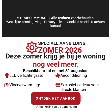
o
i
r
e
k
n
a
© GRUPO IMMOSOL | Alle rechten voorbehouden.
Wettelijke kennisgeving
·
Privacybeleid
·
Cookies beleid
·
Klachten
-
-
m
kanaal
f
i
SPECIALE AANBIEDING
ZOMER 2026
n
Deze zomer krijg je bij je woning
nog veel meer.
Beschikbaar tot en met 31 augustus
.
LED-verlichtingsset
Airconditioning
Vloerverwarming*
Exclusief cadeau voor
directe klanten
ONTDEK HET AANBOD
* Afhankelijk van de aanbieding