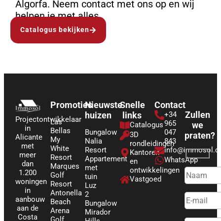
Algorfa. Neem contact met ons op en wij
helpen je met alles.
Catalogus bekijken
Promoties
Nieuwste
Snelle
Contact
Zullen
huizen
links
+34
Projectontwikkelaar
Las
965
we
Catalogus
in
Bellas
Bungalow
047
3D
praten?
Alicante
My
Nalia
843
rondleidingen
met
White
Resort
info@immosol.
Kantoren
meer
Resort
Appartement
WhatsApp
en
dan
Marques
met
ontwikkelingen
1.200
Golf
tuin
Vastgoed
woningen
Resort
Luz
in
Antonella
2
aanbouw
Beach
Bungalow
aan de
Arena
Mirador
Costa
Golf
Hills