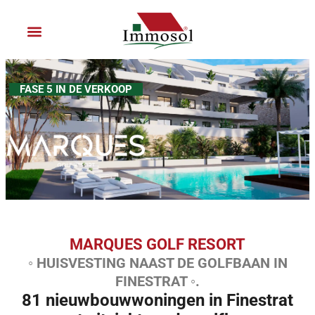
Ga
naar
de
inhoud
Sluit je aan bij Immosol
FASE 5 IN DE VERKOOP
MARQUES GOLF RESORT
◦ HUISVESTING NAAST DE GOLFBAAN IN
FINESTRAT ◦.
81 nieuwbouwwoningen in Finestrat