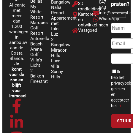
Bellas
Bungalow
047
3D
praten?
Alicante
My
Nalia
843
rondleidingen
met
White
Resort
info@immosol.
Kantoren
meer
Resort
Appartement
WhatsApp
en
dan
Marques
met
ontwikkelingen
1.200
Golf
tuin
Vastgoed
woningen
Resort
Luz
in
Antonella
2
aanbouw
Beach
Bungalow
aan de
Arena
Mirador
Costa
Golf
Hills
Blanca.
Villa's
Luxe
Je
Licht
villa
komt
2
Sunny
Ik
voor de
Balkon
Hills
heb het
zon en
Finestrat
privacybele
blijft
gelezen
voor
en
Immosol
.
F
L
I
T
Y
accepteer
het
＋
a
i
n
i
o