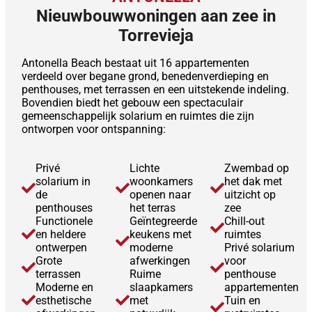
Nieuwbouwwoningen aan zee in
Torrevieja
Antonella Beach bestaat uit 16 appartementen
verdeeld over begane grond, benedenverdieping en
penthouses, met terrassen en een uitstekende indeling.
Bovendien biedt het gebouw een spectaculair
gemeenschappelijk solarium en ruimtes die zijn
ontworpen voor ontspanning:
Privé
Lichte
Zwembad op
solarium in
woonkamers
het dak met
de
openen naar
uitzicht op
penthouses
het terras
zee
Functionele
Geïntegreerde
Chill-out
en heldere
keukens met
ruimtes
ontwerpen
moderne
Privé solarium
Grote
afwerkingen
voor
terrassen
Ruime
penthouse
Moderne en
slaapkamers
appartementen
esthetische
met
Tuin en