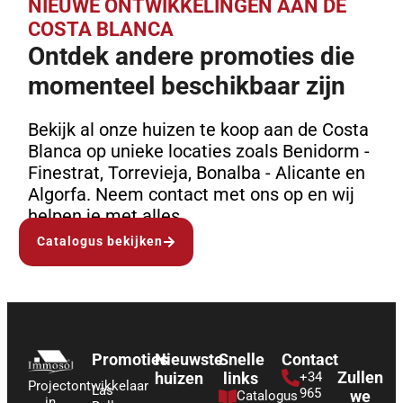
NIEUWE ONTWIKKELINGEN AAN DE
COSTA BLANCA
Ontdek andere promoties die
momenteel beschikbaar zijn
Bekijk al onze huizen te koop aan de Costa
Blanca op unieke locaties zoals Benidorm -
Finestrat, Torrevieja, Bonalba - Alicante en
Algorfa. Neem contact met ons op en wij
helpen je met alles.
Catalogus bekijken
Promoties
Nieuwste
Snelle
Contact
Zullen
huizen
links
+34
Projectontwikkelaar
Las
965
we
Catalogus
in