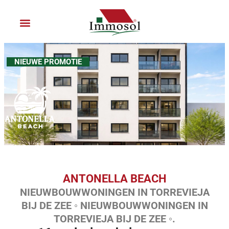
Ga
naar
de
inhoud
Sluit je aan bij Immosol
NIEUWE PROMOTIE
ANTONELLA BEACH
NIEUWBOUWWONINGEN IN TORREVIEJA
BIJ DE ZEE ◦ NIEUWBOUWWONINGEN IN
TORREVIEJA BIJ DE ZEE ◦.