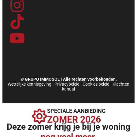
c
n
s
k
u
e
k
t
t
t
b
e
a
o
u
o
d
g
k
b
o
i
r
e
k
n
a
© GRUPO IMMOSOL | Alle rechten voorbehouden.
Wettelijke kennisgeving
·
Privacybeleid
·
Cookies beleid
·
Klachten
-
-
m
kanaal
f
i
SPECIALE AANBIEDING
ZOMER 2026
n
Deze zomer krijg je bij je woning
nog veel meer.