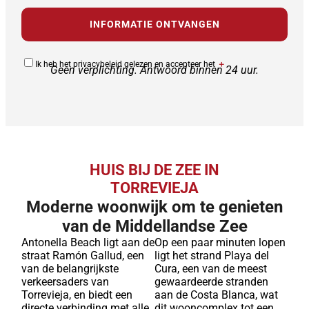
Ik heb het privacybeleid gelezen en accepteer het
＋
Geen verplichting. Antwoord binnen 24 uur.
HUIS BIJ DE ZEE IN
TORREVIEJA
Moderne woonwijk om te genieten
van de Middellandse Zee
Antonella Beach ligt aan de
Op een paar minuten lopen
straat Ramón Gallud, een
ligt het strand Playa del
van de belangrijkste
Cura, een van de meest
verkeersaders van
gewaardeerde stranden
Torrevieja, en biedt een
aan de Costa Blanca, wat
directe verbinding met alle
dit wooncomplex tot een