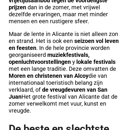
vrijetijdsaanbod tegen de voordeligste
prijzen
dan in de zomer, met vrijwel
dezelfde ervaringen, maar met minder
mensen en een rustigere sfeer.
Maar de lente in Alicante is niet alleen zon
en strand. Het is ook een
seizoen vol leven
en feesten
. In de hele provincie worden
georganiseerd
muziekfestivals,
openluchtvoorstellingen
y
lokale festivals
met een lange traditie. Deze omvatten de
Moren en christenen van Alcoy
die van
internationaal toeristisch belang zijn
verklaard, of
de vreugdevuren van San
Juan
Het grote festival van Alicante dat de
zomer verwelkomt met vuur, kunst en
vreugde.
De beste en slechtste