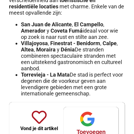
verscheidenheid aan
toeristische en
residentiële locaties
met charme. Enkele van de
meest opvallende zijn:
San Juan de Alicante
,
El Campello
,
Amerador
y
Coveta Fumá
ideaal voor wie
op zoek is naar rust en stilte aan zee.
Villajoyosa
,
Finestrat - Benidorm
,
Calpe
,
Altea
,
Moraira
y
Dénia
De stranden
combineren spectaculaire stranden met
een uitstekend gastronomisch en cultureel
aanbod.
Torrevieja - La Mata
De stad is perfect voor
degenen die de voorkeur geven aan
levendigere gebieden met een grote
internationale gemeenschap.
Vond je dit artikel
Toevoegen