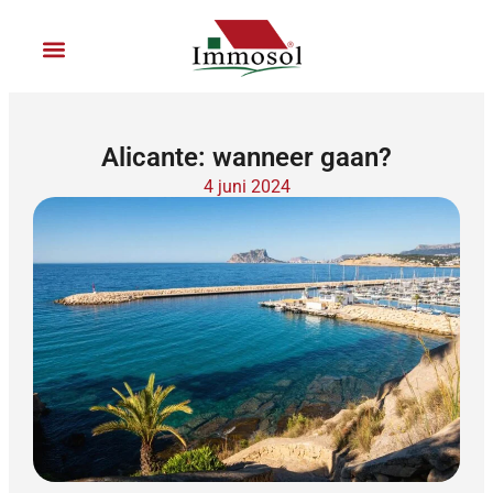
Ga
naar
de
inhoud
Sluit je aan bij Immosol
Alicante: wanneer gaan?
4 juni 2024