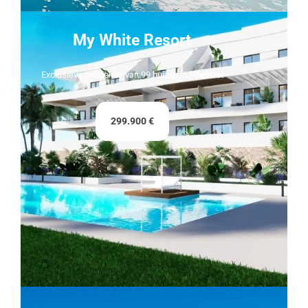
My White Resort
Exclusieve residentie van 99 huizen in Finestrat
299.900 €