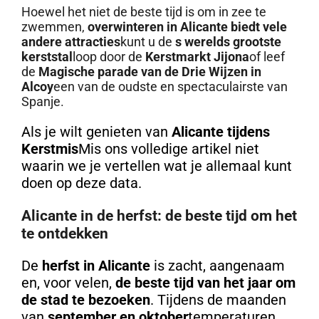
Hoewel het niet de beste tijd is om in zee te
zwemmen,
overwinteren in Alicante biedt vele
andere attracties
kunt u de
s werelds grootste
kerststal
loop door de
Kerstmarkt Jijona
of leef
de
Magische parade van de Drie Wijzen in
Alcoy
een van de oudste en spectaculairste van
Spanje.
Als je wilt genieten van
Alicante tijdens
Kerstmis
Mis ons volledige artikel niet
waarin we je vertellen wat je allemaal kunt
doen op deze data.
Alicante in de herfst: de beste tijd om het
te ontdekken
De
herfst in Alicante
is zacht, aangenaam
en, voor velen,
de beste tijd van het jaar om
de stad te bezoeken
. Tijdens de maanden
van
september en oktober
temperaturen