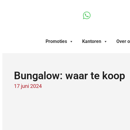
Ga
naar
de
inhoud
Promoties
Kantoren
Over 
Bungalow: waar te koop
17 juni 2024