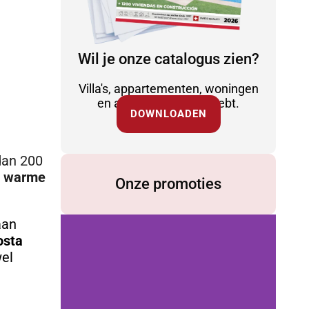
Wil je onze catalogus zien?
Villa's, appartementen, woningen
en alles wat je nodig hebt.
DOWNLOADEN
an 200
n warme
Onze promoties
aan
osta
wel