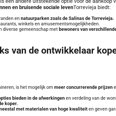
d
is een andere uitstekende optie voor de aankoop 
nnen en bruisende sociale leven
Torrevieja biedt:
tranden en
natuurparken zoals de Salinas de Torrevieja.
taurants, winkels en amusementsmogelijkheden.
en diverse gemeenschap met
bewoners van verschillend
ks van de ontwikkelaar kope
ineren, is het mogelijk om
meer concurrerende prijzen
e
pties bieden in de afwerkingen
en verdeling van de won
e koper.
eestal met materialen van hoge kwaliteit
en geven gar