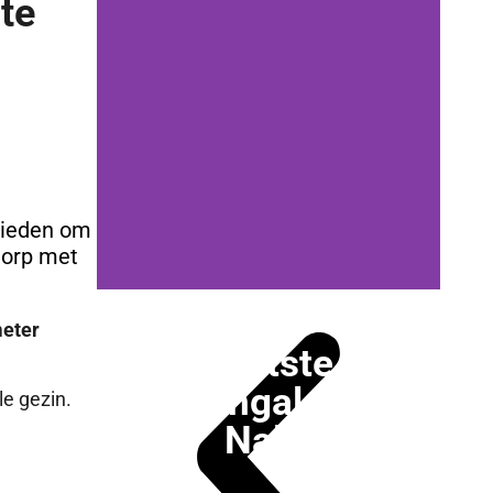
te
bieden om
dorp met
meter
Laatste
bungalow
le gezin.
Nalia