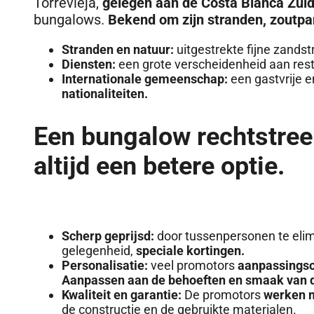
Torrevieja,
gelegen aan de Costa Blanca Zui
bungalows.
Bekend om zijn stranden, zoutpa
Stranden en natuur:
uitgestrekte fijne zands
Diensten:
een grote verscheidenheid aan res
Internationale gemeenschap:
een gastvrije 
nationaliteiten.
Een bungalow rechtstree
altijd een betere optie.
Scherp geprijsd:
door tussenpersonen te elim
gelegenheid,
speciale kortingen.
Personalisatie:
veel promotors
aanpassingso
Aanpassen aan de behoeften en smaak van d
Kwaliteit en garantie:
De promotors
werken m
de constructie en de gebruikte materialen.