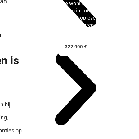
van
Exclusieve woning klaar om
in te trekken in Torrevieja.
Onmiddellijke oplevering
met alles inbegrepen.
e
322.900 €
n is
n bij
ing,
anties op