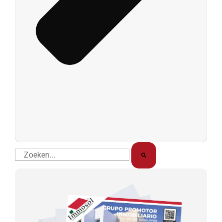
Zoek
op