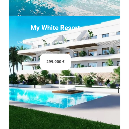
My White Resort
Exclusieve residentie van 99 huizen in Finestrat
299.900 €