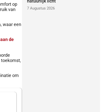
natuurlijk licht
omfort op
7 Augustus 2026
ruik van
a, waar een
 aan de
oorde
e toekomst,
inatie om