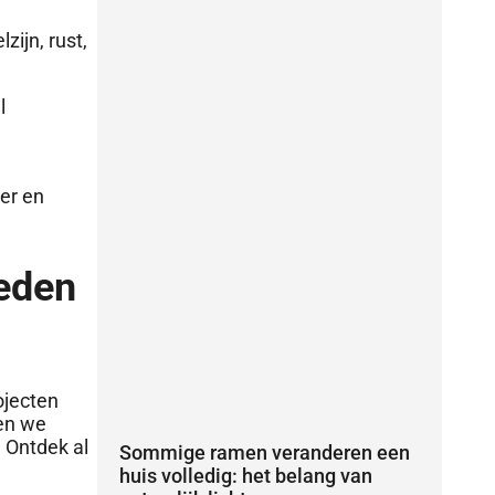
k
n
a
zijn, rust,
-
m
l
f
er en
eden
ojecten
len we
 Ontdek al
Sommige ramen veranderen een
huis volledig: het belang van