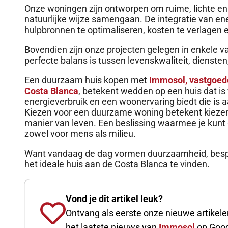
Onze woningen zijn ontworpen om ruime, lichte en
natuurlijke wijze samengaan. De integratie van ener
hulpbronnen te optimaliseren, kosten te verlagen e
Bovendien zijn onze projecten gelegen in enkele 
perfecte balans is tussen levenskwaliteit, dienste
Een duurzaam huis kopen met
Immosol, vastgoedo
Costa Blanca
, betekent wedden op een huis dat is
energieverbruik en een woonervaring biedt die is
Kiezen voor een duurzame woning betekent kiezen
manier van leven. Een beslissing waarmee je kunt g
zowel voor mens als milieu.
Want vandaag de dag vormen duurzaamheid, bespar
het ideale huis aan de Costa Blanca te vinden.
Vond je dit artikel leuk?
Ontvang als eerste onze nieuwe artikele
het laatste nieuws van
Immosol
op Goog