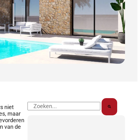
-
-
m
f
i
n
Zoek
s niet
op
tes, maar
 bevorderen
en van de