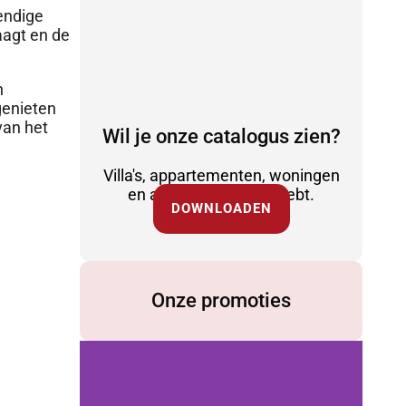
endige
aagt en de
n
genieten
van het
Wil je onze catalogus zien?
Villa's, appartementen, woningen
en alles wat je nodig hebt.
DOWNLOADEN
Onze promoties