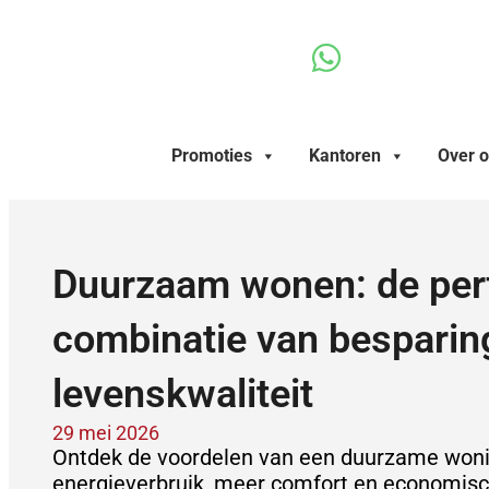
Ga
naar
de
inhoud
Promoties
Kantoren
Over 
Duurzaam wonen: de per
combinatie van besparin
levenskwaliteit
29 mei 2026
Ontdek de voordelen van een duurzame woni
energieverbruik, meer comfort en economis