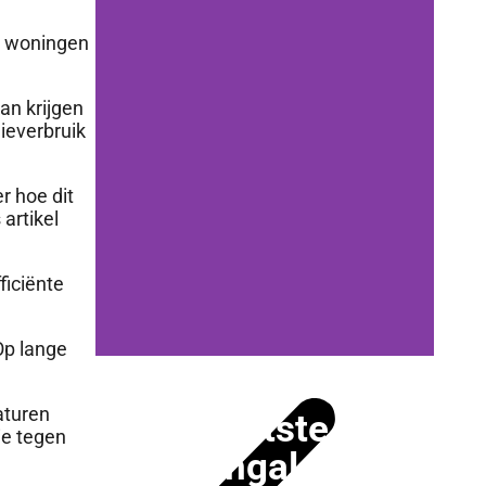
ze woningen
an krijgen
ieverbruik
r hoe dit
artikel
ficiënte
 Op lange
aturen
Laatste
ie tegen
bungalow