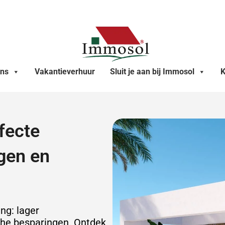
ons
Vakantieverhuur
Sluit je aan bij Immosol
K
fecte
gen en
ng: lager
che besparingen. Ontdek