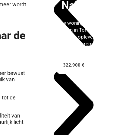
Nalia
 meer wordt
Exclusieve woning klaar om
in te trekken in Torrevieja.
ar de
Onmiddellijke oplevering
met alles inbegrepen.
322.900 €
eer bewust
ik van
 tot de
iteit van
lijk licht